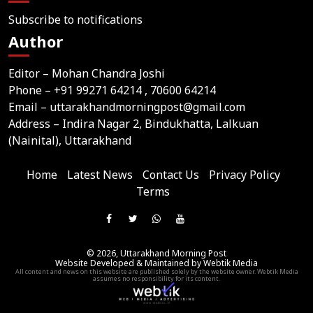
Subscribe to notifications
Author
Editor – Mohan Chandra Joshi
Phone –
+91 99271 64214
, 70600 64214
Email –
uttarakhandmorningpost@gmail.com
Address – Indira Nagar 2, Bindukhatta, Lalkuan
(Nainital), Uttarakhand
Home
Latest News
Contact Us
Privacy Policy
Terms
Join
Like
Follow
Join
Subscribe
us
Us
Us
Our
Our
on
© 2026,
Uttarakhand Morning Post
On
On
WhatsApp
YouTube
Website Developed & Maintained by Webtik Media
Telegram
All content and news on this website are published solely by the website owner. Webtik Media
Facebook
Twitter
Group
Channel
assumes no responsibility for its content.