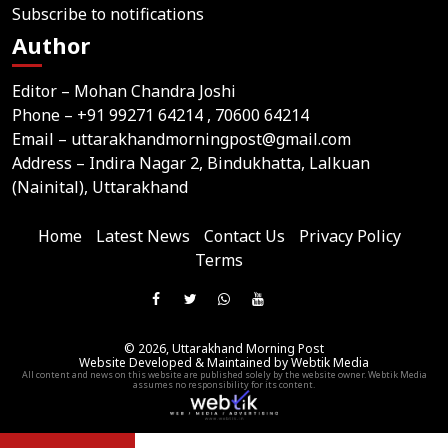
Subscribe to notifications
Author
Editor – Mohan Chandra Joshi
Phone –
+91 99271 64214
, 70600 64214
Email –
uttarakhandmorningpost@gmail.com
Address – Indira Nagar 2, Bindukhatta, Lalkuan
(Nainital), Uttarakhand
Home
Latest News
Contact Us
Privacy Policy
Terms
Join
Like
Follow
Join
Subscribe
us
Us
Us
Our
Our
on
© 2026,
Uttarakhand Morning Post
On
On
WhatsApp
YouTube
Website Developed & Maintained by Webtik Media
Telegram
All content and news on this website are published solely by the website owner. Webtik Media
Facebook
Twitter
Group
Channel
assumes no responsibility for its content.