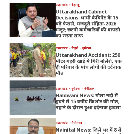
उत्तराखंड
देहरादून
Uttarakhand Cabinet
Decisions: धामी कैबिनेट के 15
बड़े फैसले, मजदूरी संहिता-2026
मंजूर; छंटनी कर्मचारियों की वापसी
का रास्ता साफ
उत्तराखंड
टिहरी
दुर्घटना
Uttarakhand Accident: 250
मीटर गहरी खाई में गिरी बोलेरो, एक
ही परिवार के पांच लोगों की दर्दनाक
मौत
उत्तराखंड
दुर्घटना
नैनीताल
Haldwani News: गौला नदी में
डूबने से 15 वर्षीय किशोर की मौत,
नहाने के दौरान हुआ दर्दनाक हादसा
उत्तराखंड
नैनीताल
Nainital News: जिले भर में 8 से