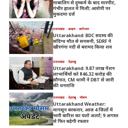
नाबालिग से दुष्कर्म के बाद मारपीट,
गंभीर हालत में मिली; आरोपी पर
मुकदमा दर्ज
उत्तराखंड
क्राइम
बागेश्वर
Uttarakhand: BDC सदस्य की
संदिग्ध मौत से सनसनी, SDRF ने
खीरगंगा नदी से बरामद किया शव
उत्तराखंड
देहरादून
Uttarakhand: 9.87 लाख पेंशन
लाभार्थियों को ₹146.32 करोड़ की
सौगात, CM धामी ने DBT से जारी
की धनराशि
उत्तराखंड
देहरादून
मौसम
Uttarakhand Weather:
मानसून बरकरार, आज 4 जिलों में
भारी बारिश का यलो अलर्ट; 9 अगस्त
से फिर बढ़ेगी रफ्तार