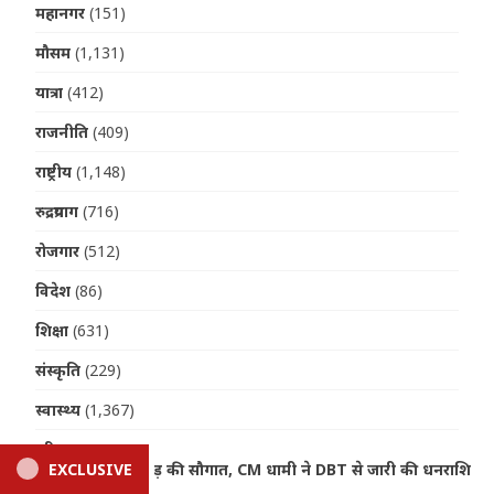
महानगर
(151)
मौसम
(1,131)
यात्रा
(412)
राजनीति
(409)
राष्ट्रीय
(1,148)
रुद्रप्रयाग
(716)
रोजगार
(512)
विदेश
(86)
शिक्षा
(631)
संस्कृति
(229)
स्वास्थ्य
(1,367)
हरिद्वार
(912)
ी की धनराशि
EXCLUSIVE
Uttarakhand Weather: मानसून बरकरार, आज 4 जिलो