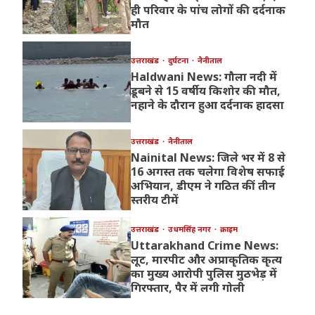
ही परिवार के पांच लोगों की दर्दनाक
मौत
उत्तराखंड
दुर्घटना
नैनीताल
Haldwani News: गौला नदी में
डूबने से 15 वर्षीय किशोर की मौत,
नहाने के दौरान हुआ दर्दनाक हादसा
उत्तराखंड
नैनीताल
Nainital News: जिले भर में 8 से
16 अगस्त तक चलेगा विशेष सफाई
अभियान, डीएम ने गठित कीं तीन
स्तरीय टीमें
उत्तराखंड
उधमसिंह नगर
क्राइम
Uttarakhand Crime News:
लूट, मारपीट और अप्राकृतिक कृत्य
का मुख्य आरोपी पुलिस मुठभेड़ में
गिरफ्तार, पैर में लगी गोली