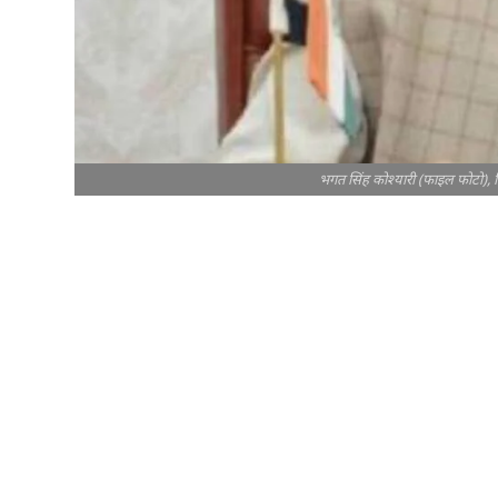
भगत सिंह कोश्यारी (फाइल फोटो), ज