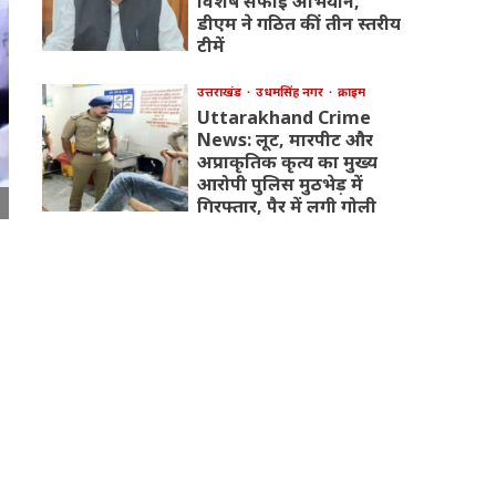
विशेष सफाई अभियान,
डीएम ने गठित कीं तीन स्तरीय
टीमें
उत्तराखंड
उधमसिंह नगर
क्राइम
Uttarakhand Crime
News: लूट, मारपीट और
अप्राकृतिक कृत्य का मुख्य
आरोपी पुलिस मुठभेड़ में
गिरफ्तार, पैर में लगी गोली