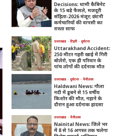
Decisions: धामी कैबिनेट
के 15 बड़े फैसले, मजदूरी
संहिता-2026 मंजूर; छंटनी
कर्मचारियों की वापसी का
रास्ता साफ
उत्तराखंड
टिहरी
दुर्घटना
Uttarakhand Accident:
250 मीटर गहरी खाई में गिरी
बोलेरो, एक ही परिवार के
पांच लोगों की दर्दनाक मौत
उत्तराखंड
दुर्घटना
नैनीताल
Haldwani News: गौला
नदी में डूबने से 15 वर्षीय
किशोर की मौत, नहाने के
दौरान हुआ दर्दनाक हादसा
उत्तराखंड
नैनीताल
Nainital News: जिले भर
में 8 से 16 अगस्त तक चलेगा