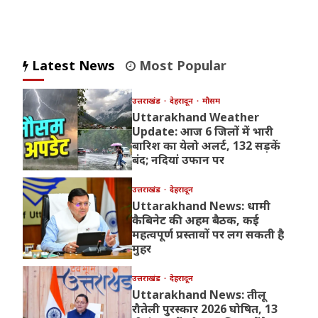
Latest News
Most Popular
उत्तराखंड
देहरादून
मौसम
Uttarakhand Weather
Update: आज 6 जिलों में भारी
बारिश का येलो अलर्ट, 132 सड़कें
बंद; नदियां उफान पर
उत्तराखंड
देहरादून
Uttarakhand News: धामी
कैबिनेट की अहम बैठक, कई
महत्वपूर्ण प्रस्तावों पर लग सकती है
मुहर
उत्तराखंड
देहरादून
Uttarakhand News: तीलू
रौतेली पुरस्कार 2026 घोषित, 13