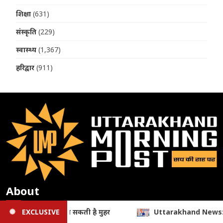
शिक्षा
(631)
संस्कृति
(229)
स्वास्थ्य
(1,367)
हरिद्वार
(911)
About
Uttarakhand News: तीलू रौतेली पुरस्कार 2026 घोषित, 13 वीरांगनाओं को सम
EXCLUSIVE
सूचना एवं लोकसंपर्क विभाग, देहरादून (उत्तराखण्ड) में सूचीबद्ध न्यूज़