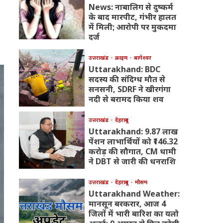
News: नाबालिग से दुष्कर्म
के बाद मारपीट, गंभीर हालत
में मिली; आरोपी पर मुकदमा
दर्ज
उत्तराखंड
क्राइम
बागेश्वर
Uttarakhand: BDC
सदस्य की संदिग्ध मौत से
सनसनी, SDRF ने खीरगंगा
नदी से बरामद किया शव
उत्तराखंड
देहरादून
Uttarakhand: 9.87 लाख
पेंशन लाभार्थियों को ₹146.32
करोड़ की सौगात, CM धामी
ने DBT से जारी की धनराशि
उत्तराखंड
देहरादून
मौसम
Uttarakhand Weather:
मानसून बरकरार, आज 4
जिलों में भारी बारिश का यलो