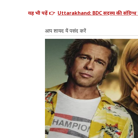
यह भी पढ़ें 👉
Uttarakhand: BDC सदस्य की संदिग्ध 