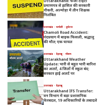
Uttarakhand: फर्जी टीईटी
प्रमाणपत्र से हासिल की सरकारी
नौकरी, अल्मोड़ा में तीन शिक्षक
निलंबित
उत्तराखंड
चमोली
दुर्घटना
Chamoli Road Accident:
नंदप्रयाग में बाइक फिसली, श्रद्धालु
की मौत; एक घायल
उत्तराखंड
देहरादून
मौसम
Uttarakhand Weather
Update: भारी से बहुत भारी बारिश
का अलर्ट, 4 जिलों में स्कूल बंद;
सरकार हाई अलर्ट पर
उत्तराखंड
देहरादून
Uttarakhand IFS Transfer:
वन विभाग में बड़ा प्रशासनिक
फेरबदल, 19 अधिकारियों के तबादले