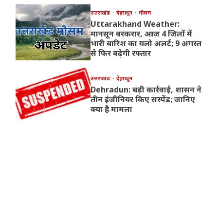
उत्तराखंड
देहरादून
मौसम
Uttarakhand Weather:
मानसून बरकरार, आज 4 जिलों में
भारी बारिश का यलो अलर्ट; 9 अगस्त
से फिर बढ़ेगी रफ्तार
उत्तराखंड
देहरादून
Dehradun: बड़ी कार्रवाई, शासन ने
तीन इंजीनियर किए सस्पेंड; जानिए
क्या है मामला