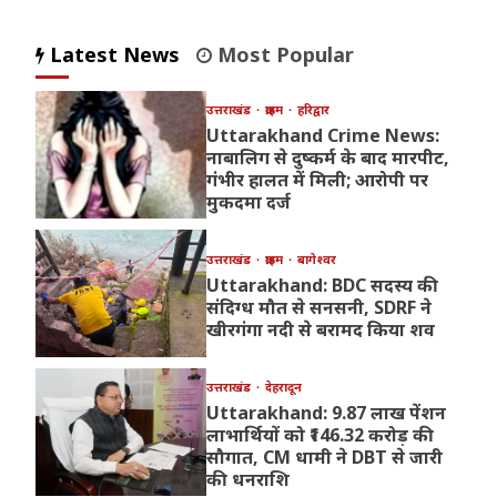
Latest News
Most Popular
उत्तराखंड
क्राइम
हरिद्वार
Uttarakhand Crime News:
नाबालिग से दुष्कर्म के बाद मारपीट,
गंभीर हालत में मिली; आरोपी पर
मुकदमा दर्ज
उत्तराखंड
क्राइम
बागेश्वर
Uttarakhand: BDC सदस्य की
संदिग्ध मौत से सनसनी, SDRF ने
खीरगंगा नदी से बरामद किया शव
उत्तराखंड
देहरादून
Uttarakhand: 9.87 लाख पेंशन
लाभार्थियों को ₹146.32 करोड़ की
सौगात, CM धामी ने DBT से जारी
की धनराशि