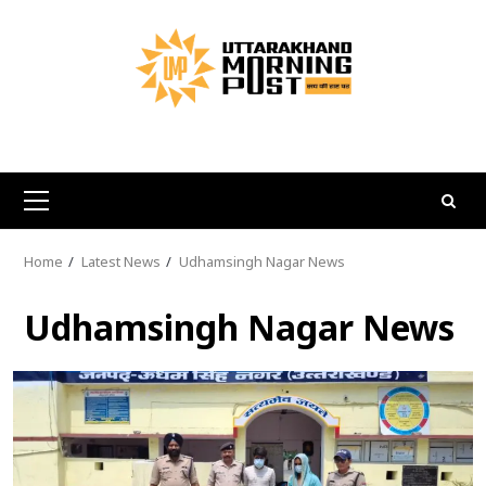
Skip
to
content
Primary
Menu
Home
Latest News
Udhamsingh Nagar News
Udhamsingh Nagar News