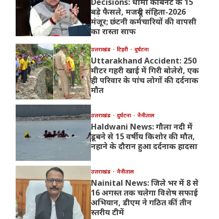
Decisions: धामी कैबिनेट के 15
बड़े फैसले, मजदूरी संहिता-2026
मंजूर; छंटनी कर्मचारियों की वापसी
का रास्ता साफ
उत्तराखंड
टिहरी
दुर्घटना
Uttarakhand Accident: 250
मीटर गहरी खाई में गिरी बोलेरो, एक
ही परिवार के पांच लोगों की दर्दनाक
मौत
उत्तराखंड
दुर्घटना
नैनीताल
Haldwani News: गौला नदी में
डूबने से 15 वर्षीय किशोर की मौत,
नहाने के दौरान हुआ दर्दनाक हादसा
उत्तराखंड
नैनीताल
Nainital News: जिले भर में 8 से
16 अगस्त तक चलेगा विशेष सफाई
अभियान, डीएम ने गठित कीं तीन
स्तरीय टीमें