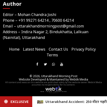
Author
Editor – Mohan Chandra Joshi
Phone –
+91 99271 64214
, 70600 64214
Email –
uttarakhandmorningpost@gmail.com
Address – Indira Nagar 2, Bindukhatta, Lalkuan
(Nainital), Uttarakhand
Home
Latest News
Contact Us
Privacy Policy
Terms
Join
Like
Follow
Join
Subscribe
us
Us
Us
Our
Our
on
© 2026,
Uttarakhand Morning Post
On
On
WhatsApp
YouTube
Website Developed & Maintained by Webtik Media
Telegram
All content and news on this website are published solely by the website owner. Webtik Media
Facebook
Twitter
Group
Channel
assumes no responsibility for its content.
ा साफ
EXCLUSIVE
Uttarakhand Accident: 250 मीटर गहरी खाई में गिरी बोल