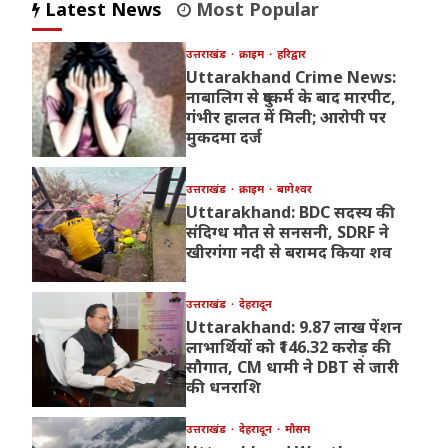
Latest News
Most Popular
उत्तराखंड
क्राइम
हरिद्वार
Uttarakhand Crime News:
नाबालिग से दुष्कर्म के बाद मारपीट,
गंभीर हालत में मिली; आरोपी पर
मुकदमा दर्ज
उत्तराखंड
क्राइम
बागेश्वर
Uttarakhand: BDC सदस्य की
संदिग्ध मौत से सनसनी, SDRF ने
खीरगंगा नदी से बरामद किया शव
उत्तराखंड
देहरादून
Uttarakhand: 9.87 लाख पेंशन
लाभार्थियों को ₹146.32 करोड़ की
सौगात, CM धामी ने DBT से जारी
की धनराशि
उत्तराखंड
देहरादून
मौसम