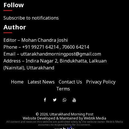
Follow
Subscribe to notifications
Author
Editor – Mohan Chandra Joshi
Phone –
+91 99271 64214
, 70600 64214
Email –
uttarakhandmorningpost@gmail.com
Address – Indira Nagar 2, Bindukhatta, Lalkuan
(Nainital), Uttarakhand
Home
Latest News
Contact Us
Privacy Policy
Terms
Join
Like
Follow
Join
Subscribe
us
Us
Us
Our
Our
on
© 2026,
Uttarakhand Morning Post
On
On
WhatsApp
YouTube
Website Developed & Maintained by Webtik Media
Telegram
All content and news on this website are published solely by the website owner. Webtik Media
Facebook
Twitter
Group
Channel
assumes no responsibility for its content.