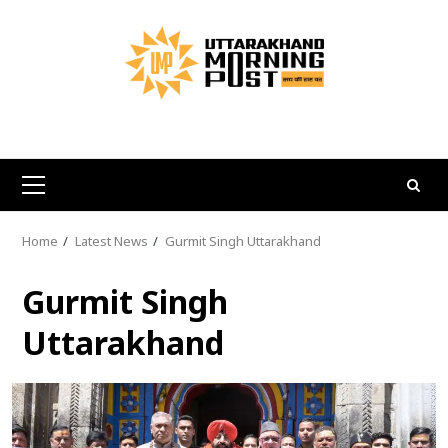
Skip
to
content
Primary
Menu
Home
Latest News
Gurmit Singh Uttarakhand
Gurmit Singh
Uttarakhand