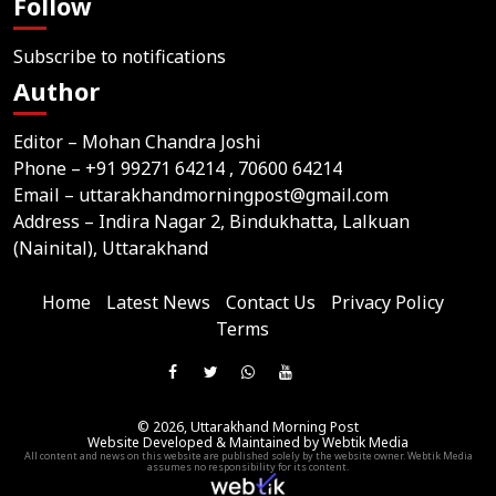
Follow
Subscribe to notifications
Author
Editor – Mohan Chandra Joshi
Phone –
+91 99271 64214
, 70600 64214
Email –
uttarakhandmorningpost@gmail.com
Address – Indira Nagar 2, Bindukhatta, Lalkuan
(Nainital), Uttarakhand
Home
Latest News
Contact Us
Privacy Policy
Terms
Join
Like
Follow
Join
Subscribe
us
Us
Us
Our
Our
on
© 2026,
Uttarakhand Morning Post
On
On
WhatsApp
YouTube
Website Developed & Maintained by Webtik Media
Telegram
All content and news on this website are published solely by the website owner. Webtik Media
Facebook
Twitter
Group
Channel
assumes no responsibility for its content.