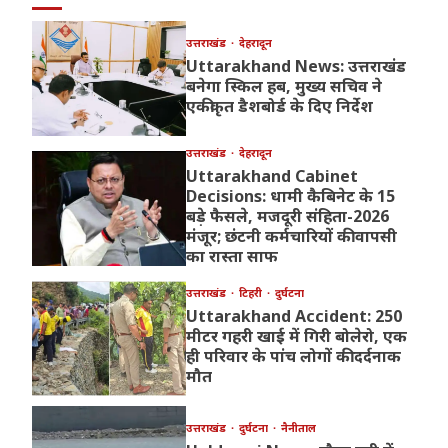
उत्तराखंड
देहरादून
Uttarakhand News: उत्तराखंड
बनेगा स्किल हब, मुख्य सचिव ने
एकीकृत डैशबोर्ड के दिए निर्देश
उत्तराखंड
देहरादून
Uttarakhand Cabinet
Decisions: धामी कैबिनेट के 15
बड़े फैसले, मजदूरी संहिता-2026
मंजूर; छंटनी कर्मचारियों की वापसी
का रास्ता साफ
उत्तराखंड
टिहरी
दुर्घटना
Uttarakhand Accident: 250
मीटर गहरी खाई में गिरी बोलेरो, एक
ही परिवार के पांच लोगों की दर्दनाक
मौत
उत्तराखंड
दुर्घटना
नैनीताल