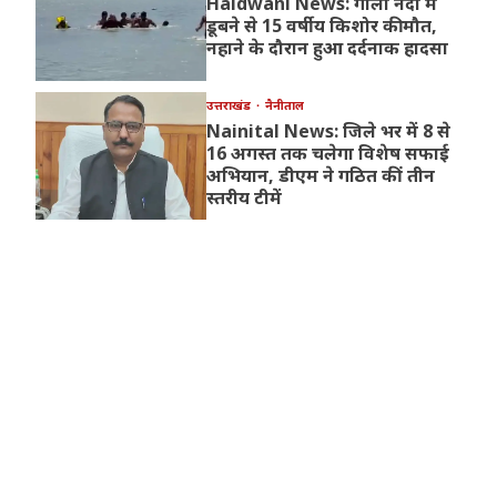
Haldwani News: गौला नदी में
डूबने से 15 वर्षीय किशोर की मौत,
नहाने के दौरान हुआ दर्दनाक हादसा
उत्तराखंड
नैनीताल
Nainital News: जिले भर में 8 से
16 अगस्त तक चलेगा विशेष सफाई
अभियान, डीएम ने गठित कीं तीन
स्तरीय टीमें