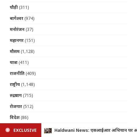
पौड़ी
(311)
बागेश्वर
(974)
मनोरंजन
(37)
महानगर
(151)
मौसम
(1,128)
यात्रा
(411)
राजनीति
(409)
राष्ट्रीय
(1,148)
रुद्रप्रयाग
(715)
रोजगार
(512)
विदेश
(86)
शिक्षा
(631)
र आयुक्त दीपक रावत की सख्त नजर, बूथों का किया निरीक्षण
EXCLUSIVE