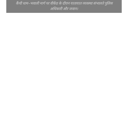
कैंची धाम–भवाली मार्ग पर वीकेंड के दौरान यातायात व्यवस्था संभालते पुलिस
अधिकारी और जवान।