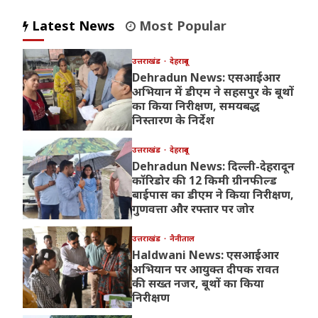
Latest News
Most Popular
उत्तराखंड
देहरादून
Dehradun News: एसआईआर
अभियान में डीएम ने सहसपुर के बूथों
का किया निरीक्षण, समयबद्ध
निस्तारण के निर्देश
उत्तराखंड
देहरादून
Dehradun News: दिल्ली-देहरादून
कॉरिडोर की 12 किमी ग्रीनफील्ड
बाईपास का डीएम ने किया निरीक्षण,
गुणवत्ता और रफ्तार पर जोर
उत्तराखंड
नैनीताल
Haldwani News: एसआईआर
अभियान पर आयुक्त दीपक रावत
की सख्त नजर, बूथों का किया
निरीक्षण