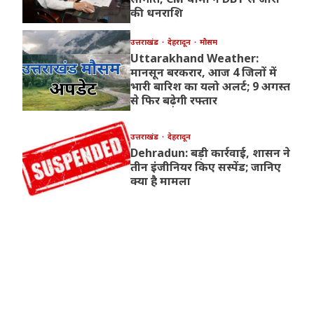
की धनराशि
उत्तराखंड
देहरादून
मौसम
Uttarakhand Weather:
मानसून बरकरार, आज 4 जिलों में
भारी बारिश का यलो अलर्ट; 9 अगस्त
से फिर बढ़ेगी रफ्तार
उत्तराखंड
देहरादून
Dehradun: बड़ी कार्रवाई, शासन ने
तीन इंजीनियर किए सस्पेंड; जानिए
क्या है मामला