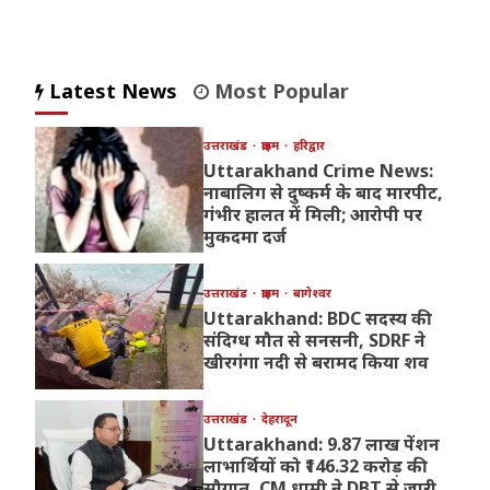
Latest News
Most Popular
उत्तराखंड
क्राइम
हरिद्वार
Uttarakhand Crime News:
नाबालिग से दुष्कर्म के बाद मारपीट,
गंभीर हालत में मिली; आरोपी पर
मुकदमा दर्ज
उत्तराखंड
क्राइम
बागेश्वर
Uttarakhand: BDC सदस्य की
संदिग्ध मौत से सनसनी, SDRF ने
खीरगंगा नदी से बरामद किया शव
उत्तराखंड
देहरादून
Uttarakhand: 9.87 लाख पेंशन
लाभार्थियों को ₹146.32 करोड़ की
सौगात, CM धामी ने DBT से जारी