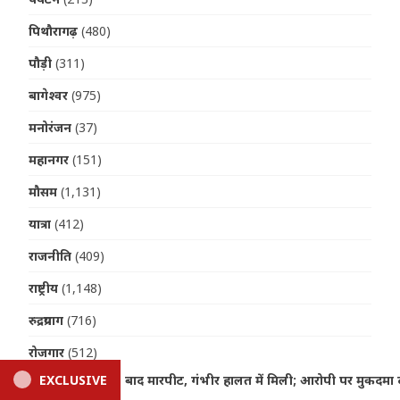
पिथौरागढ़
(480)
पौड़ी
(311)
बागेश्वर
(975)
मनोरंजन
(37)
महानगर
(151)
मौसम
(1,131)
यात्रा
(412)
राजनीति
(409)
राष्ट्रीय
(1,148)
रुद्रप्रयाग
(716)
रोजगार
(512)
पी पर मुकदमा दर्ज
EXCLUSIVE
Uttarakhand: BDC सदस्य की संदिग्ध मौत 
विदेश
(86)