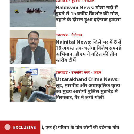
उत्तराखंड
दुर्घटना
नैनीताल
Haldwani News: गौला नदी में
डूबने से 15 वर्षीय किशोर की मौत,
नहाने के दौरान हुआ दर्दनाक हादसा
उत्तराखंड
नैनीताल
Nainital News: जिले भर में 8 से
16 अगस्त तक चलेगा विशेष सफाई
अभियान, डीएम ने गठित कीं तीन
स्तरीय टीमें
उत्तराखंड
उधमसिंह नगर
क्राइम
Uttarakhand Crime News:
लूट, मारपीट और अप्राकृतिक कृत्य
का मुख्य आरोपी पुलिस मुठभेड़ में
गिरफ्तार, पैर में लगी गोली
ौत
EXCLUSIVE
Haldwani News: गौला नदी में डूबने से 15 वर्षीय किशोर की म