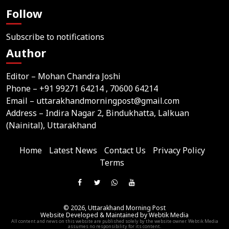
Follow
Subscribe to notifications
Author
Editor – Mohan Chandra Joshi
Phone –
+91 99271 64214
, 70600 64214
Email –
uttarakhandmorningpost@gmail.com
Address – Indira Nagar 2, Bindukhatta, Lalkuan
(Nainital), Uttarakhand
Home
Latest News
Contact Us
Privacy Policy
Terms
Join
Like
Follow
Join
Subscribe
us
Us
Us
Our
Our
on
© 2026,
Uttarakhand Morning Post
On
On
WhatsApp
YouTube
Website Developed & Maintained by Webtik Media
Telegram
All content and news on this website are published solely by the website owner. Webtik Media
Facebook
Twitter
Group
Channel
assumes no responsibility for its content.