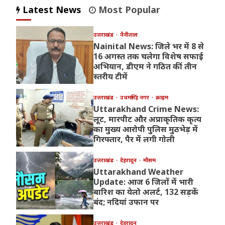
Latest News
Most Popular
उत्तराखंड
नैनीताल
Nainital News: जिले भर में 8 से
16 अगस्त तक चलेगा विशेष सफाई
अभियान, डीएम ने गठित कीं तीन
स्तरीय टीमें
उत्तराखंड
उधमसिंह नगर
क्राइम
Uttarakhand Crime News:
लूट, मारपीट और अप्राकृतिक कृत्य
का मुख्य आरोपी पुलिस मुठभेड़ में
गिरफ्तार, पैर में लगी गोली
उत्तराखंड
देहरादून
मौसम
Uttarakhand Weather
Update: आज 6 जिलों में भारी
बारिश का येलो अलर्ट, 132 सड़कें
बंद; नदियां उफान पर
उत्तराखंड
देहरादून