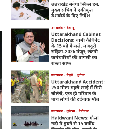
उत्तराखंड बनेगा स्किल हब,
मुख्य सचिव ने एकीकृत
डैशबोर्ड के दिए निर्देश
उत्तराखंड
देहरादून
Uttarakhand Cabinet
Decisions: धामी कैबिनेट
के 15 बड़े फैसले, मजदूरी
संहिता-2026 मंजूर; छंटनी
कर्मचारियों की वापसी का
रास्ता साफ
उत्तराखंड
टिहरी
दुर्घटना
Uttarakhand Accident:
250 मीटर गहरी खाई में गिरी
बोलेरो, एक ही परिवार के
पांच लोगों की दर्दनाक मौत
उत्तराखंड
दुर्घटना
नैनीताल
Haldwani News: गौला
नदी में डूबने से 15 वर्षीय