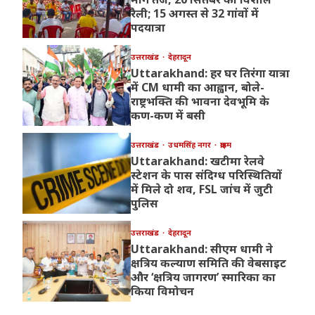
रैली; 15 अगस्त से 32 गांवों में
पदयात्रा
उत्तराखंड
देहरादून
Uttarakhand: हर घर तिरंगा यात्रा
में CM धामी का आह्वान, बोले-
राष्ट्रभक्ति की भावना देवभूमि के
कण-कण में बसी
उत्तराखंड
उधमसिंह नगर
क्राइम
Uttarakhand: खटीमा रेलवे
स्टेशन के पास संदिग्ध परिस्थितियों
में मिले दो शव, FSL जांच में जुटी
पुलिस
उत्तराखंड
देहरादून
Uttarakhand: सीएम धामी ने
क्षत्रिय कल्याण समिति की वेबसाइट
और ‘क्षत्रिय जागरण’ स्मारिका का
किया विमोचन