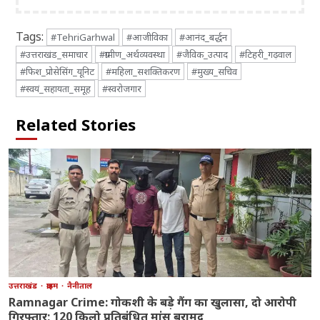
Tags:
#TehriGarhwal
#आजीविका
#आनंद_बर्द्धन
#उत्तराखंड_समाचार
#ग्रामीण_अर्थव्यवस्था
#जैविक_उत्पाद
#टिहरी_गढ़वाल
#फिश_प्रोसेसिंग_यूनिट
#महिला_सशक्तिकरण
#मुख्य_सचिव
#स्वयं_सहायता_समूह
#स्वरोजगार
Related Stories
उत्तराखंड
क्राइम
नैनीताल
Ramnagar Crime: गोकशी के बड़े गैंग का खुलासा, दो आरोपी
गिरफ्तार; 120 किलो प्रतिबंधित मांस बरामद