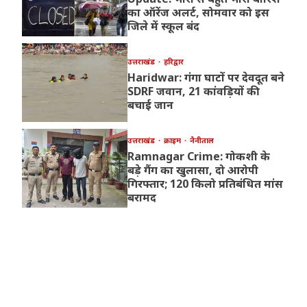
का ऑरेंज अलर्ट, सोमवार को इस
जिले में स्कूल बंद
उत्तराखंड
हरिद्वार
Haridwar: गंगा घाटों पर देवदूत बने
SDRF जवान, 21 कांवड़ियों की
बचाई जान
उत्तराखंड
क्राइम
नैनीताल
Ramnagar Crime: गोकशी के
बड़े गैंग का खुलासा, दो आरोपी
गिरफ्तार; 120 किलो प्रतिबंधित मांस
बरामद