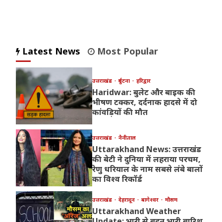
Latest News
Most Popular
उत्तराखंड
दुर्घटना
हरिद्वार
Haridwar: बुलेट और बाइक की
भीषण टक्कर, दर्दनाक हादसे में दो
कांवड़ियों की मौत
उत्तराखंड
नैनीताल
Uttarakhand News: उत्तराखंड
की बेटी ने दुनिया में लहराया परचम,
रेणु धरियाल के नाम सबसे लंबे बालों
का विश्व रिकॉर्ड
उत्तराखंड
देहरादून
बागेश्वर
मौसम
Uttarakhand Weather
Update: भारी से बहुत भारी बारिश