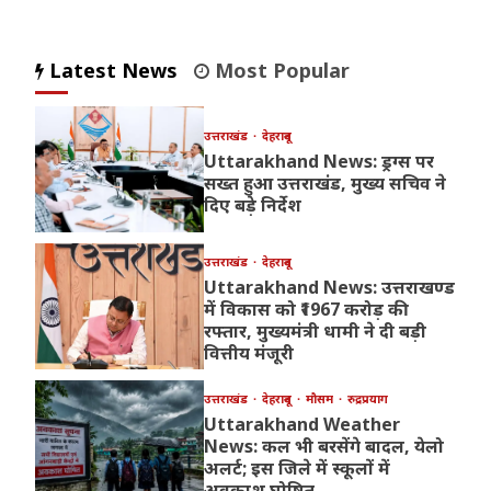
Latest News
Most Popular
उत्तराखंड
देहरादून
Uttarakhand News: ड्रग्स पर
सख्त हुआ उत्तराखंड, मुख्य सचिव ने
दिए बड़े निर्देश
उत्तराखंड
देहरादून
Uttarakhand News: उत्तराखण्ड
में विकास को ₹1967 करोड़ की
रफ्तार, मुख्यमंत्री धामी ने दी बड़ी
वित्तीय मंजूरी
उत्तराखंड
देहरादून
मौसम
रुद्रप्रयाग
Uttarakhand Weather
News: कल भी बरसेंगे बादल, येलो
अलर्ट; इस जिले में स्कूलों में
अवकाश घोषित