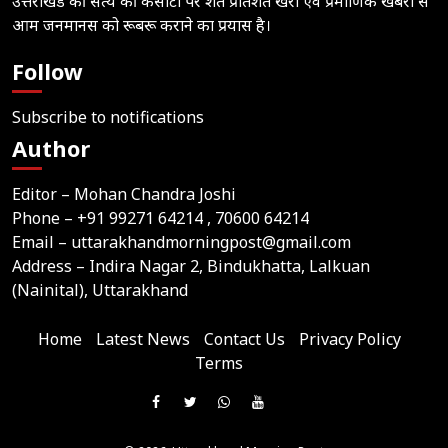
उत्तराखंड की सत्य की कसौटी पर शत प्रतिशत खरी एवं प्रमाणिक खबरों से
आम जनमानस को रूबरू कराने का प्रयास है।
Follow
Subscribe to notifications
Author
Editor – Mohan Chandra Joshi
Phone –
+91 99271 64214
, 70600 64214
Email –
uttarakhandmorningpost@gmail.com
Address – Indira Nagar 2, Bindukhatta, Lalkuan
(Nainital), Uttarakhand
Home
Latest News
Contact Us
Privacy Policy
Terms
Join
Like
Follow
Join
Subscribe
us
Us
Us
Our
Our